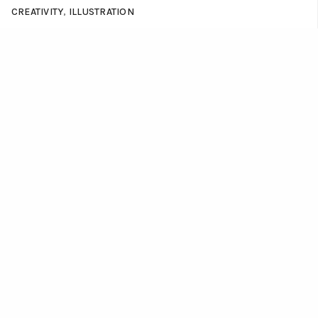
CREATIVITY
,
ILLUSTRATION
Illustration Saint-Valentin – Visuel créatif en lien
avec les métiers de nos clients